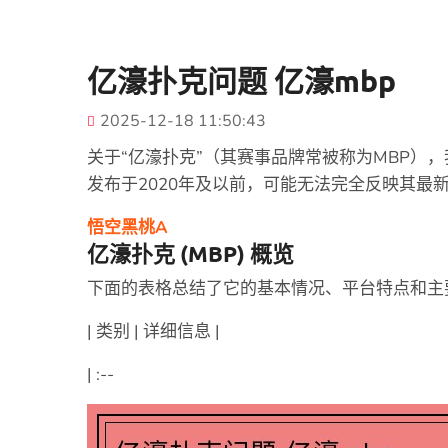
亿濠扑克问题 亿濠mbp
2025-12-18 11:50:43
关于“亿濠扑克”（其赛事品牌常被称为MBP）
发布于2020年及以前，可能无法完全反映其最
悟空黑桃A
亿濠扑克 (MBP) 概览
下面的表格总结了它的基本情况、平台特点和主
| 类别 | 详细信息 |
| :--