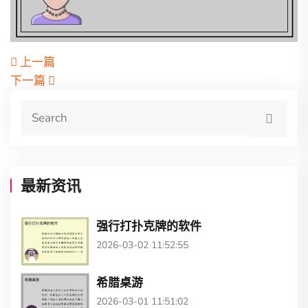
上一篇
下一篇
最新资讯
强行打扑克牌的软件
2026-03-02 11:52:55
希腊桌游
2026-03-01 11:51:02